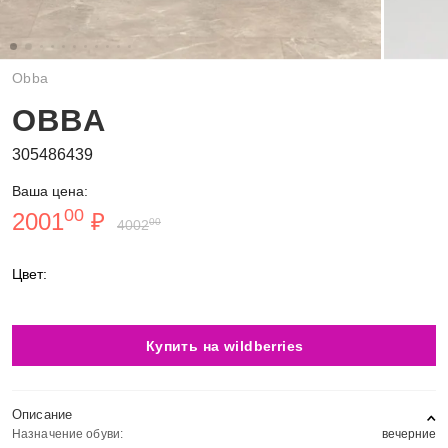
Obba
OBBA
305486439
Ваша цена:
00
2001
₽
00
4002
Цвет:
Купить на wildberries
Описание
Назначение обуви:
вечерние