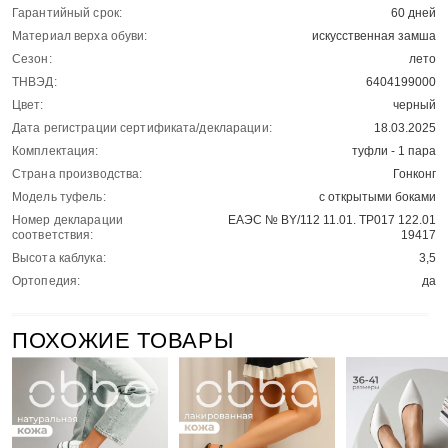
Гарантийный срок:
60 дней
Материал верха обуви:
искусственная замша
Сезон:
лето
ТНВЭД:
6404199000
Цвет:
черный
Дата регистрации сертификата/декларации:
18.03.2025
Комплектация:
туфли - 1 пара
Страна производства:
Гонконг
Модель туфель:
с открытыми боками
Номер декларации
ЕАЭС № BY/112 11.01. ТР017 122.01
соответствия:
19417
Высота каблука:
3,5
Ортопедия:
да
ПОХОЖИЕ ТОВАРЫ