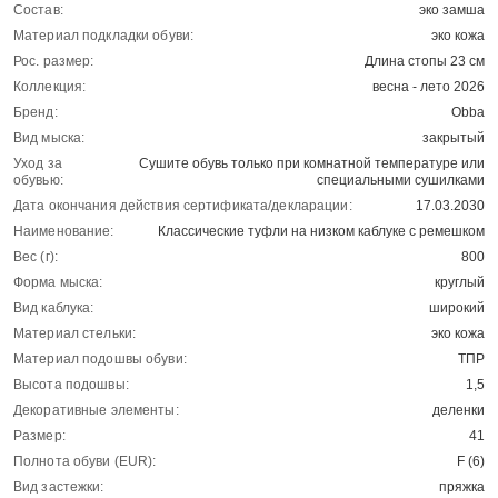
Состав:
эко замша
Материал подкладки обуви:
эко кожа
Рос. размер:
Длина стопы 23 см
Коллекция:
весна - лето 2026
Бренд:
Obba
Вид мыска:
закрытый
Уход за
Сушите обувь только при комнатной температуре или
обувью:
специальными сушилками
Дата окончания действия сертификата/декларации:
17.03.2030
Наименование:
Классические туфли на низком каблуке с ремешком
Вес (г):
800
Форма мыска:
круглый
Вид каблука:
широкий
Материал стельки:
эко кожа
Материал подошвы обуви:
ТПР
Высота подошвы:
1,5
Декоративные элементы:
деленки
Размер:
41
Полнота обуви (EUR):
F (6)
Вид застежки:
пряжка