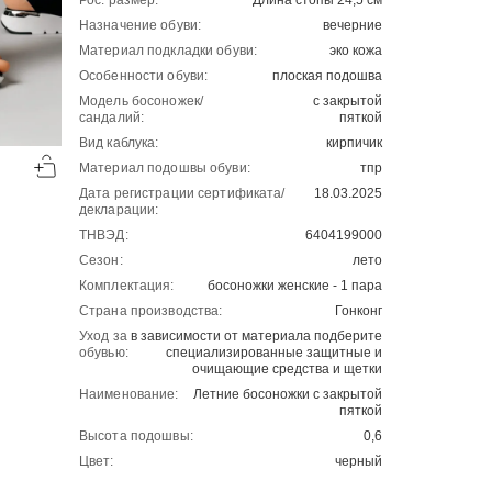
Рос. размер:
Длина стопы 24,5 см
Назначение обуви:
вечерние
Материал подкладки обуви:
эко кожа
Особенности обуви:
плоская подошва
Модель босоножек/
c закрытой
сандалий:
пяткой
-50%
-50%
Вид каблука:
кирпичик
Материал подошвы обуви:
тпр
00
00
2001
₽
2501
₽
00
00
4002
5002
Дата регистрации сертификата/
18.03.2025
декларации:
ТНВЭД:
6404199000
Сезон:
лето
Комплектация:
босоножки женские - 1 пара
Страна производства:
Гонконг
Уход за
в зависимости от материала подберите
обувью:
специализированные защитные и
очищающие средства и щетки
Наименование:
Летние босоножки с закрытой
пяткой
Высота подошвы:
0,6
Цвет:
черный