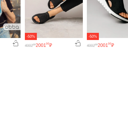
-50%
-50%
00
00
2001
₽
2001
₽
00
00
4002
4002