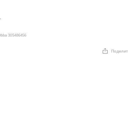
А
bba 305486456
Поделит