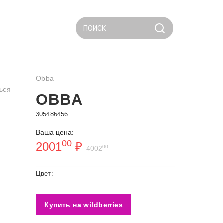
ПОИСК
Obba
ься
OBBA
305486456
Ваша цена:
00
2001
₽
00
4002
Цвет:
Купить на wildberries