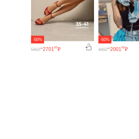
-50%
-50%
00
00
2701
₽
2001
₽
00
00
5402
4002