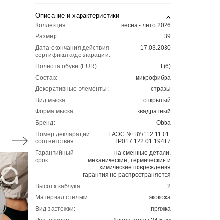
Описание и характеристики
Коллекция:
весна - лето 2026
Размер:
39
Дата окончания действия
17.03.2030
сертификата/декларации:
Полнота обуви (EUR):
f (6)
Состав:
микрофибра
Декоративные элементы:
стразы
Вид мыска:
открытый
Форма мыска:
квадратный
Бренд:
Obba
Номер декларации
ЕАЭС № BY/112 11.01.
соответствия:
ТР017 122.01 19417
Гарантийный
на сменные детали,
срок:
механические, термические и
химические повреждения
гарантия не распространяется
Высота каблука:
2
Материал стельки:
экокожа
Вид застежки:
пряжка