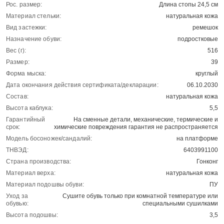
Рос. размер:
Длина стопы 24,5 см
Материал стельки:
натуральная кожа
Вид застежки:
ремешок
Назначение обуви:
подростковые
Вес (г):
516
Размер:
39
Форма мыска:
круглый
Дата окончания действия сертификата/декларации:
06.10.2030
Состав:
натуральная кожа
Высота каблука:
5,5
Гарантийный
На сменные детали, механические, термические и
срок:
химические повреждения гарантия не распространяется
Модель босоножек/сандалий:
на платформе
ТНВЭД:
6403991100
Страна производства:
Гонконг
Материал верха:
натуральная кожа
Материал подошвы обуви:
ПУ
Уход за
Сушите обувь только при комнатной температуре или
обувью:
специальными сушилками
Высота подошвы:
3,5