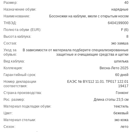
Размер:
40
Назначение обуви:
нарядные
Наименование:
Босоножки на каблуке, мюли с открытым носом
ТНВЭД:
6404199000
Полнота обуви (EUR):
F (6)
Высота каблука:
8
Состав:
эко замша
Уход за
В зависимости от материала подберите специализированные
обувью:
защитные и очищающие средства и щетки
Вид каблука:
шпилька
Коллекция:
Весна-Лето 2025
Гарантийный срок:
60 дней
Номер декларации
ЕАЭС № BY/112 11.01. ТР017 122.01
соответствия:
19417
Страна производства:
Гонконг
Рос. размер:
Длина стопы 23,5 см
Материал подкладки обуви:
текстиль
Цвет:
бежевый
Материал стельки:
эко кожа
Сезон:
лето