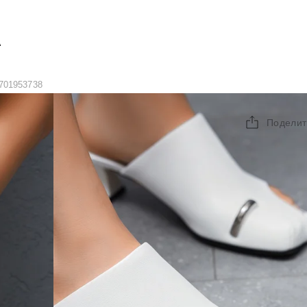
А
701953738
Поделит