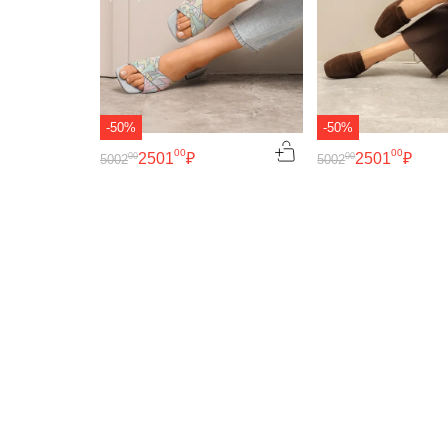
-50%
-50%
00
00
2501
₽
2501
₽
00
00
5002
5002