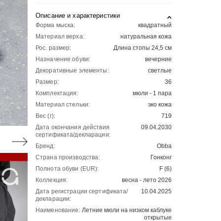
Описание и характеристики
Форма мыска:
квадратный
Материал верха:
натуральная кожа
Рос. размер:
Длина стопы 24,5 см
Назначение обуви:
вечерние
Декоративные элементы:
светлые
Размер:
36
Комплектация:
мюли - 1 пара
Материал стельки:
эко кожа
Вес (г):
719
Дата окончания действия
09.04.2030
сертификата/декларации:
Бренд:
Obba
Страна производства:
Гонконг
Полнота обуви (EUR):
F (6)
Коллекция:
весна - лето 2026
Дата регистрации сертификата/
10.04.2025
декларации:
Наименование:
Летние мюли на низком каблуке
открытые