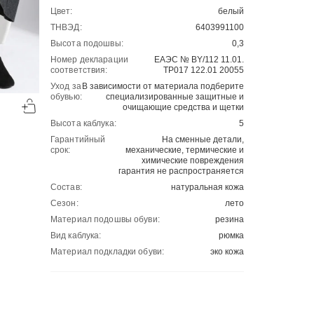
Цвет:
белый
ТНВЭД:
6403991100
Высота подошвы:
0,3
Номер декларации
ЕАЭС № BY/112 11.01.
соответствия:
ТР017 122.01 20055
Уход за
В зависимости от материала подберите
-50%
-50%
обувью:
специализированные защитные и
очищающие средства и щетки
00
00
2701
₽
2701
₽
00
00
5402
5402
Высота каблука:
5
Гарантийный
На сменные детали,
срок:
механические, термические и
химические повреждения
гарантия не распространяется
Состав:
натуральная кожа
Сезон:
лето
Материал подошвы обуви:
резина
Вид каблука:
рюмка
Материал подкладки обуви:
эко кожа