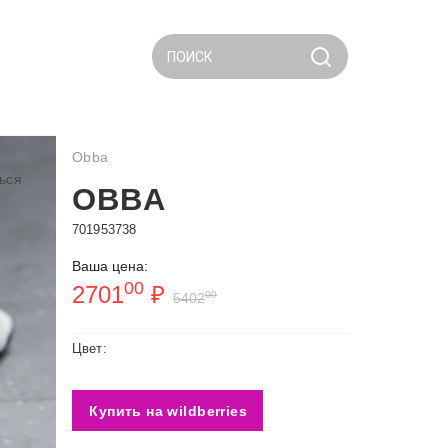
ПОИСК
Obba
ься
OBBA
701953738
Ваша цена:
00
2701
₽
00
5402
Цвет:
Купить на wildberries