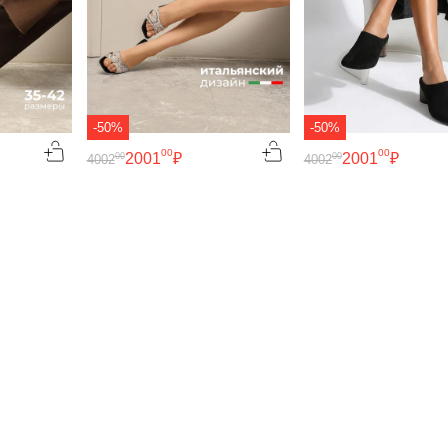
-50%
-50%
00
00
2001
₽
2001
₽
00
00
4002
4002