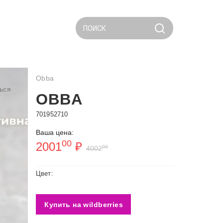
ПОИСК
Obba
ься
OBBA
701952710
Ваша цена:
00
2001
₽
00
4002
Цвет:
Купить на wildberries