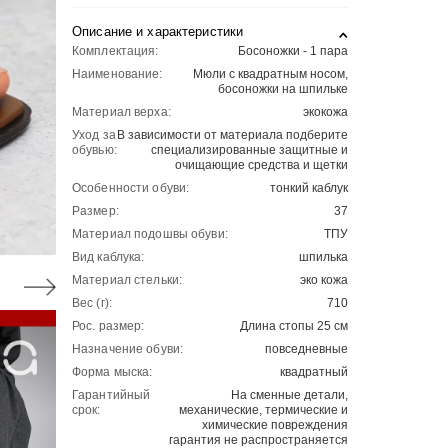
Описание и характеристики
Комплектация:
Босоножки - 1 пара
Наименование:
Мюли с квадратным носом,
босоножки на шпильке
Материал верха:
экокожа
Уход за
В зависимости от материала подберите
обувью:
специализированные защитные и
очищающие средства и щетки
Особенности обуви:
тонкий каблук
Размер:
37
Материал подошвы обуви:
ТПУ
Вид каблука:
шпилька
Материал стельки:
эко кожа
Вес (г):
710
Рос. размер:
Длина стопы 25 см
Назначение обуви:
повседневные
Форма мыска:
квадратный
Гарантийный
На сменные детали,
срок:
механические, термические и
химические повреждения
гарантия не распространяется