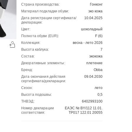
Страна производства:
Гонконг
Материал подкладки обуви:
эко кожа
Дата регистрации сертификата/
10.04.2025
декларации:
Цвет:
шоколадный
Полнота обуви (EUR):
F (6)
-50%
-50%
Коллекция:
весна - лето 2026
00
00
2701
₽
2701
₽
00
00
5402
5402
Высота каблука:
7
Состав:
экокожа
Декоративные элементы:
плетение
Бренд:
Obba
Дата окончания действия
09.04.2030
сертификата/декларации:
Сезон:
лето
Высота подошвы:
0,5
ТНВЭД:
6402993100
Номер декларации
ЕАЭС № BY/112 11.01.
соответствия:
ТР017 122.01 20055