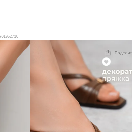
А
701952710
Поделит