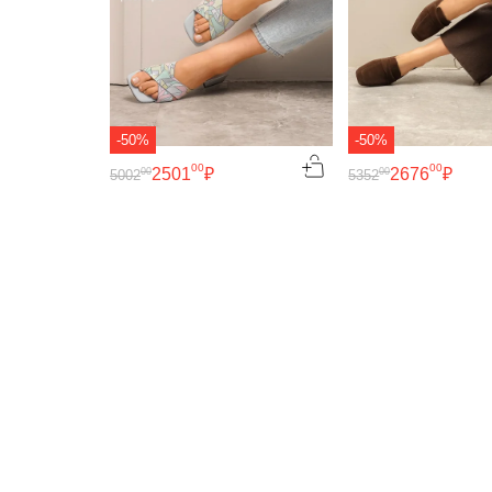
-50%
-50%
00
00
2501
₽
2676
₽
00
00
5002
5352