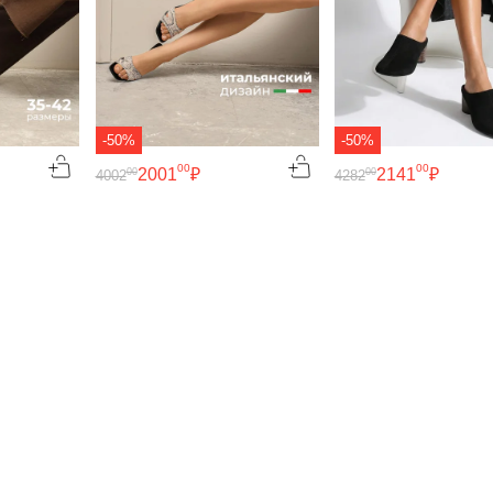
-50%
-50%
00
00
2001
₽
2141
₽
00
00
4002
4282