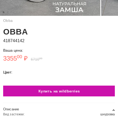
Obba
OBBA
418744142
Ваша цена:
00
3355
₽
00
6710
Цвет:
Купить на wildberries
Описание
Вид застежки:
шнуровка