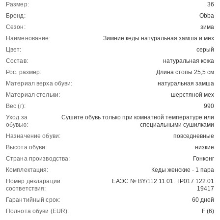
Размер:
36
Бренд:
Obba
Сезон:
зима
Наименование:
Зимние кеды натуральная замша и мех
Цвет:
серый
Состав:
натуральная кожа
Рос. размер:
Длина стопы 25,5 см
Материал верха обуви:
натуральная замша
Материал стельки:
шерстяной мех
Вес (г):
990
Уход за
Сушите обувь только при комнатной температуре или
обувью:
специальными сушилками
Назначение обуви:
повседневные
Высота обуви:
низкие
Страна производства:
Гонконг
Комплектация:
Кеды женские - 1 пара
Номер декларации
ЕАЭС № BY/112 11.01. ТР017 122.01
соответствия:
19417
Гарантийный срок:
60 дней
Полнота обуви (EUR):
F (6)