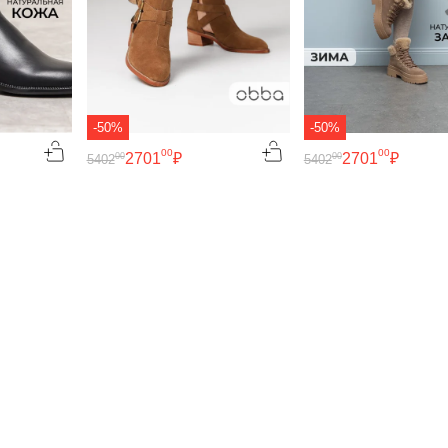
-50%
-50%
00
00
2701
₽
2701
₽
00
00
5402
5402