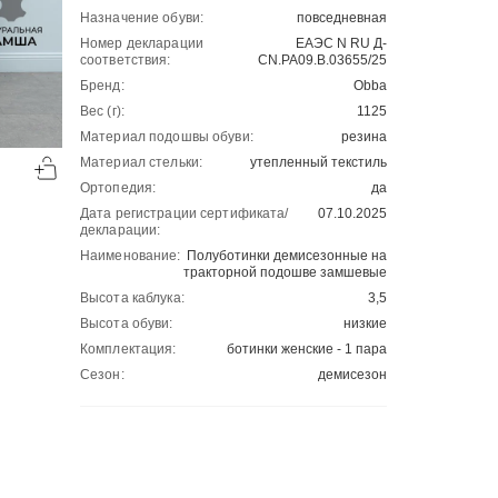
Назначение обуви:
повседневная
Номер декларации
ЕАЭС N RU Д-
соответствия:
CN.РА09.В.03655/25
Бренд:
Obba
Вес (г):
1125
Материал подошвы обуви:
резина
-50%
-50%
Материал стельки:
утепленный текстиль
00
00
3805
₽
3175
₽
00
00
7610
6350
Ортопедия:
да
Дата регистрации сертификата/
07.10.2025
декларации:
Наименование:
Полуботинки демисезонные на
тракторной подошве замшевые
Высота каблука:
3,5
Высота обуви:
низкие
Комплектация:
ботинки женские - 1 пара
Сезон:
демисезон