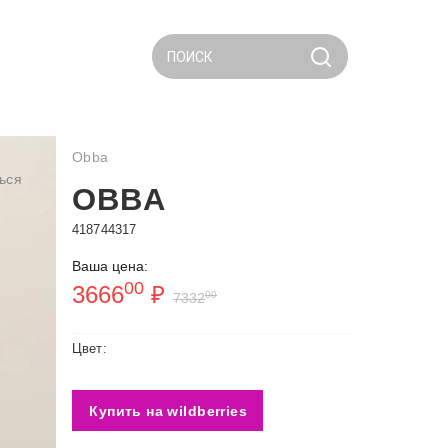
ПОИСК
Obba
ься
OBBA
418744317
Ваша цена:
00
3666
₽
00
7332
Цвет:
Купить на wildberries