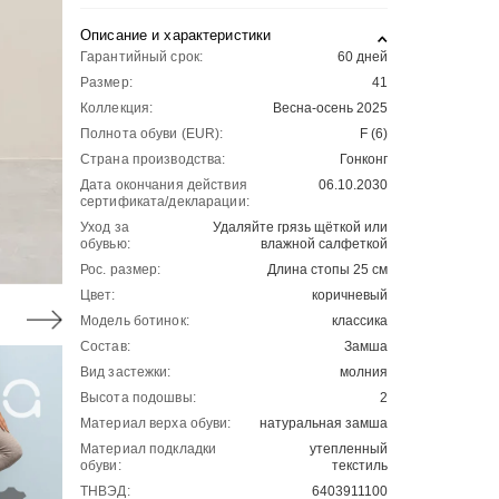
Описание и характеристики
Гарантийный срок:
60 дней
Размер:
41
Коллекция:
Весна-осень 2025
Полнота обуви (EUR):
F (6)
Страна производства:
Гонконг
Дата окончания действия
06.10.2030
сертификата/декларации:
Уход за
Удаляйте грязь щёткой или
обувью:
влажной салфеткой
Рос. размер:
Длина стопы 25 см
Цвет:
коричневый
Модель ботинок:
классика
Состав:
Замша
Вид застежки:
молния
Высота подошвы:
2
Материал верха обуви:
натуральная замша
Материал подкладки
утепленный
обуви:
текстиль
ТНВЭД:
6403911100