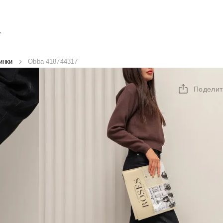
А
инки
Obba 418744317
Поделит