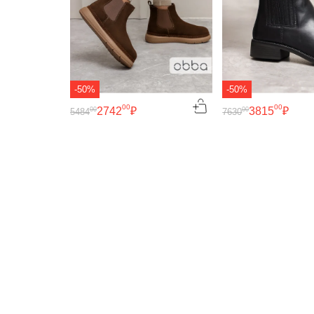
-50%
-50%
00
00
2742
₽
3815
₽
00
00
5484
7630