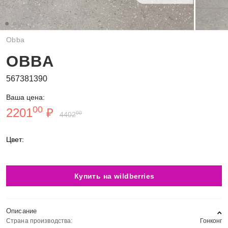
Obba
OBBA
567381390
Ваша цена:
00
2201
₽
00
4402
Цвет:
Купить на wildberries
Описание
Страна производства:
Гонконг