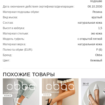
подошве
Дата окончания действия сертификата/декларации:
06.10.2030
Материал подошвы обуви:
Резина
Вид мыска:
круглый
Состав:
натуральная кожа
Высота каблука:
1,5
Материал стельки:
эко кожа
Модель туфель:
с открытой пяткой
Материал верха:
натуральная кожа
Полнота обуви (EUR):
F (6)
Бренд:
Obba
Цвет:
бежевый
ПОХОЖИЕ ТОВАРЫ