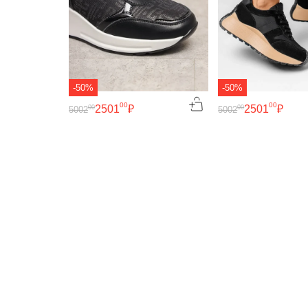
-50%
-50%
00
00
2501
₽
2501
₽
00
00
5002
5002