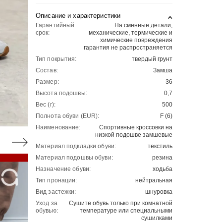
Описание и характеристики
Гарантийный
На сменные детали,
срок:
механические, термические и
химические повреждения
гарантия не распространяется
Тип покрытия:
твердый грунт
Состав:
Замша
Размер:
36
Высота подошвы:
0,7
Вес (г):
500
Полнота обуви (EUR):
F (6)
Наименование:
Спортивные кроссовки на
низкой подошве замшевые
Материал подкладки обуви:
текстиль
Материал подошвы обуви:
резина
Назначение обуви:
ходьба
Тип пронации:
нейтральная
Вид застежки:
шнуровка
Уход за
Сушите обувь только при комнатной
обувью:
температуре или специальными
сушилками