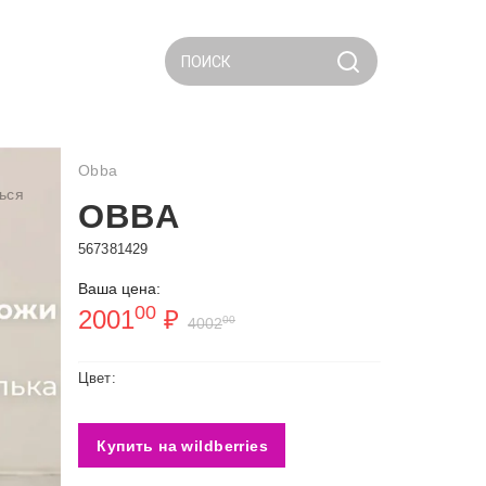
ПОИСК
Obba
ься
OBBA
567381429
Ваша цена:
00
2001
₽
00
4002
Цвет:
Купить на wildberries