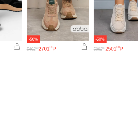
-50%
-50%
00
00
2701
₽
2501
₽
00
00
5402
5002