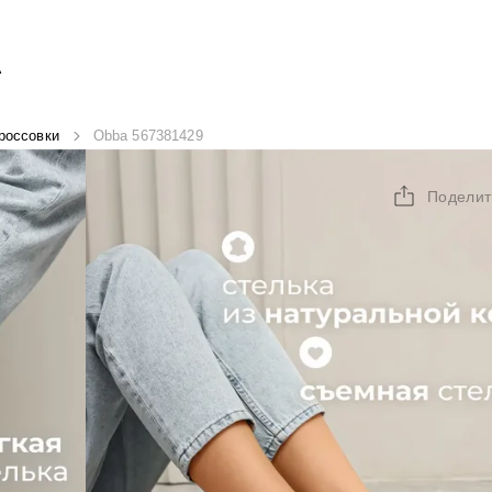
А
россовки
Obba 567381429
Поделит