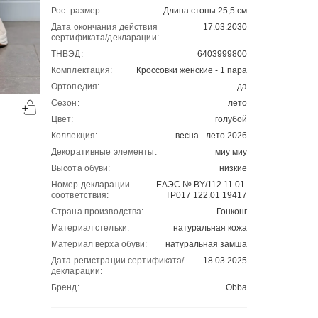
Рос. размер:
Длина стопы 25,5 см
Дата окончания действия
17.03.2030
сертификата/декларации:
ТНВЭД:
6403999800
Комплектация:
Кроссовки женские - 1 пара
Ортопедия:
да
-50%
-50%
Сезон:
лето
00
00
2501
₽
2701
₽
00
00
5002
5402
Цвет:
голубой
Коллекция:
весна - лето 2026
Декоративные элементы:
миу миу
Высота обуви:
низкие
Номер декларации
ЕАЭС № BY/112 11.01.
соответствия:
ТР017 122.01 19417
Страна производства:
Гонконг
Материал стельки:
натуральная кожа
Материал верха обуви:
натуральная замша
Дата регистрации сертификата/
18.03.2025
декларации:
Бренд:
Obba