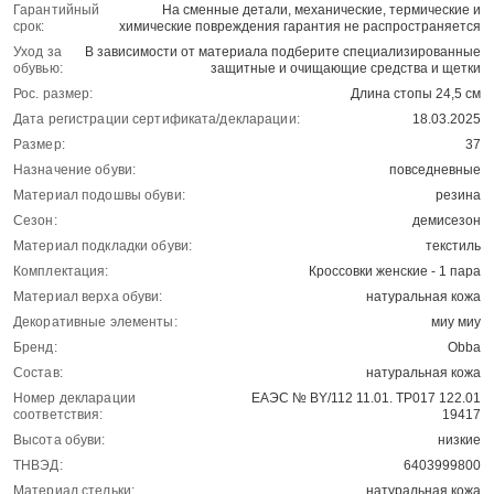
Гарантийный
На сменные детали, механические, термические и
срок:
химические повреждения гарантия не распространяется
Уход за
В зависимости от материала подберите специализированные
обувью:
защитные и очищающие средства и щетки
Рос. размер:
Длина стопы 24,5 см
Дата регистрации сертификата/декларации:
18.03.2025
Размер:
37
Назначение обуви:
повседневные
Материал подошвы обуви:
резина
Сезон:
демисезон
Материал подкладки обуви:
текстиль
Комплектация:
Кроссовки женские - 1 пара
Материал верха обуви:
натуральная кожа
Декоративные элементы:
миу миу
Бренд:
Obba
Состав:
натуральная кожа
Номер декларации
ЕАЭС № BY/112 11.01. ТР017 122.01
соответствия:
19417
Высота обуви:
низкие
ТНВЭД:
6403999800
Материал стельки:
натуральная кожа