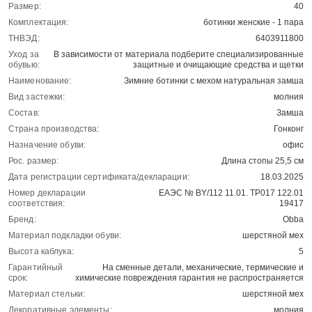
Размер:
40
Комплектация:
ботинки женские - 1 пара
ТНВЭД:
6403911800
Уход за
В зависимости от материала подберите специализированные
обувью:
защитные и очищающие средства и щетки
Наименование:
Зимние ботинки с мехом натуральная замша
Вид застежки:
молния
Состав:
Замша
Страна производства:
Гонконг
Назначение обуви:
офис
Рос. размер:
Длина стопы 25,5 см
Дата регистрации сертификата/декларации:
18.03.2025
Номер декларации
ЕАЭС № BY/112 11.01. ТР017 122.01
соответствия:
19417
Бренд:
Obba
Материал подкладки обуви:
шерстяной мех
Высота каблука:
5
Гарантийный
На сменные детали, механические, термические и
срок:
химические повреждения гарантия не распространяется
Материал стельки:
шерстяной мех
Декоративные элементы:
молния