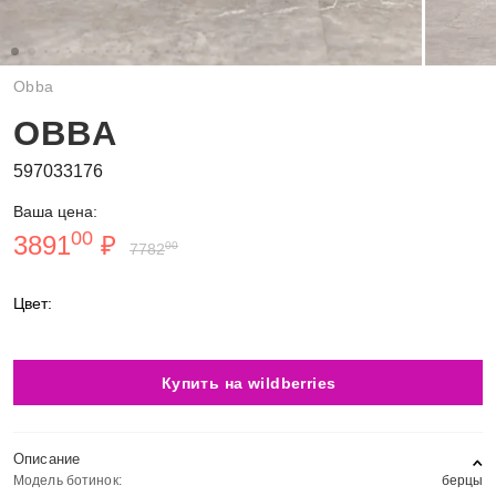
Obba
OBBA
597033176
Ваша цена:
00
3891
₽
00
7782
Цвет:
Купить на wildberries
Описание
Модель ботинок:
берцы