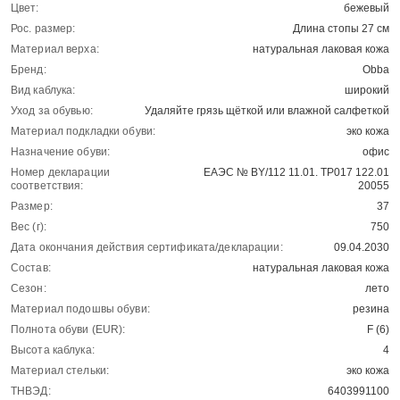
Цвет:
бежевый
Рос. размер:
Длина стопы 27 см
Материал верха:
натуральная лаковая кожа
Бренд:
Obba
Вид каблука:
широкий
Уход за обувью:
Удаляйте грязь щёткой или влажной салфеткой
Материал подкладки обуви:
эко кожа
Назначение обуви:
офис
Номер декларации
ЕАЭС № BY/112 11.01. ТР017 122.01
соответствия:
20055
Размер:
37
Вес (г):
750
Дата окончания действия сертификата/декларации:
09.04.2030
Состав:
натуральная лаковая кожа
Сезон:
лето
Материал подошвы обуви:
резина
Полнота обуви (EUR):
F (6)
Высота каблука:
4
Материал стельки:
эко кожа
ТНВЭД:
6403991100