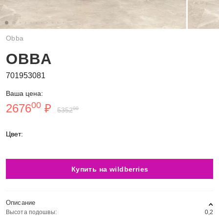
Obba
OBBA
701953081
Ваша цена:
00
2676
₽
00
5352
Цвет:
Купить на wildberries
Описание
Высота подошвы:
0,2