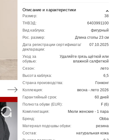
Описание и характеристики
Размер:
38
ТНВЭД:
6403991100
Вид каблука:
фигурный
Рос. размер:
Длина стопы 23 см
Дата регистрации сертификата/
07.10.2025
декларации:
Уход за
Удаляйте грязь щёткой или
обувью:
влажной салфеткой
Сезон:
лето
Высота каблука:
6,5
Страна производства:
Гонконг
Коллекция:
весна - лето 2026
Гарантийный срок:
60 дней
Полнота обуви (EUR):
F (6)
Комплектация:
Мюли женские - 1 пара
Бренд:
Obba
Материал подошвы обуви:
резина
Состав:
натуральная кожа