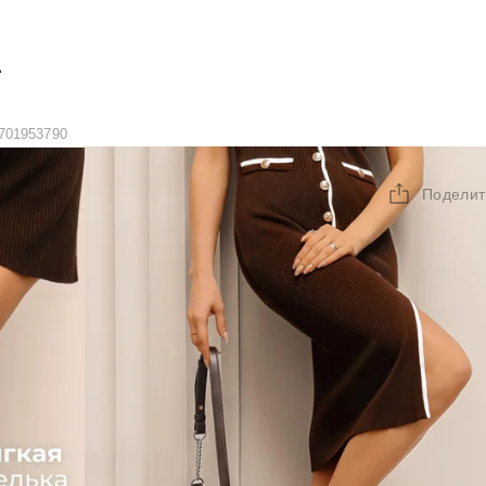
А
701953790
Поделит