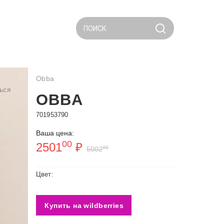
ПОИСК
Obba
ься
OBBA
701953790
Ваша цена:
00
2501
₽
00
5002
Цвет:
Купить на wildberries