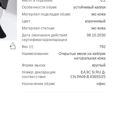
Высота подошвы:
0,2
Особенности обуви:
устойчивый каблук
Материал подкладки обуви:
эко кожа
Цвет:
коричневый
Материал стельки:
эко кожа
Дата окончания действия
06.10.2030
-50%
-50%
сертификата/декларации:
00
00
Вес (г):
792
2701
₽
2701
₽
00
00
5402
5402
Наименование:
Открытые мюли на каблуке
натуральная кожа
Форма мыска:
круглый
Номер декларации
ЕАЭС N RU Д-
соответствия:
CN.РА09.В.03655/25
Назначение обуви:
офис