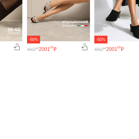
-50%
-50%
00
00
2001
₽
2001
₽
00
00
4002
4002