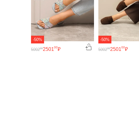
-50%
-50%
00
00
2501
₽
2501
₽
00
00
5002
5002