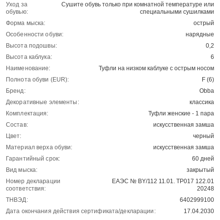
Уход за
Сушите обувь только при комнатной температуре или
обувью:
специальными сушилками
Форма мыска:
острый
Особенности обуви:
нарядные
Высота подошвы:
0,2
Высота каблука:
6
Наименование:
Туфли на низком каблуке с острым носом
Полнота обуви (EUR):
F (6)
Бренд:
Obba
Декоративные элементы:
классика
Комплектация:
Туфли женские - 1 пара
Состав:
искусственная замша
Цвет:
черный
Материал верха обуви:
искусственная замша
Гарантийный срок:
60 дней
Вид мыска:
закрытый
Номер декларации
ЕАЭС № BY/112 11.01. ТР017 122.01
соответствия:
20248
ТНВЭД:
6402999100
Дата окончания действия сертификата/декларации:
17.04.2030