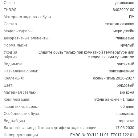
Сезон:
демисезон
ТНВЭД:
6402999100
Материал подошвы обуви:
ПУ
Состав:
экокожа лаковая
Модель туфель:
мери джейн
Декоративные элементы:
глянцевые
Форма мыска:
круглый
Уход за
Сушите обувь только при комнатной температуре или
обувью:
специальными сушилками
Вид мыска:
закрытый
Назначение обуви:
повседневные
Коллекция:
осень - зима 2026-2027
Цвет:
бордовый
Материал стельки:
эко кожа
Комплектация:
Туфли женские - 1 пара
Гарантийный срок:
60 дней
Особенности обуви:
нарядные
Вид каблука:
кирпичик
Дата окончания действия сертификата/декларации:
17.03.2030
Номер декларации
ЕАЭС № BY/112 11.01. ТР017 122.01