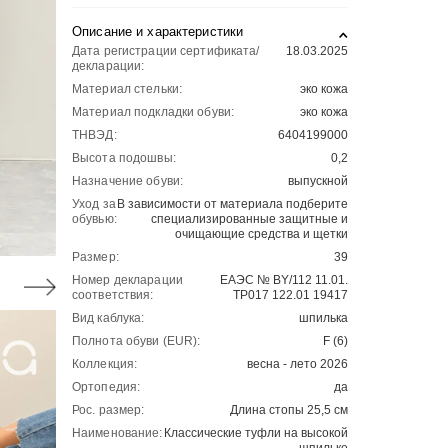
Описание и характеристики
Дата регистрации сертификата/
18.03.2025
декларации:
Материал стельки:
эко кожа
Материал подкладки обуви:
эко кожа
ТНВЭД:
6404199000
Высота подошвы:
0,2
Назначение обуви:
выпускной
Уход за
В зависимости от материала подберите
обувью:
специализированные защитные и
очищающие средства и щетки
Размер:
39
Номер декларации
ЕАЭС № BY/112 11.01.
соответствия:
ТР017 122.01 19417
Вид каблука:
шпилька
Полнота обуви (EUR):
F (6)
Коллекция:
весна - лето 2026
Ортопедия:
да
Рос. размер:
Длина стопы 25,5 см
Наименование:
Классические туфли на высокой