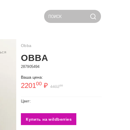
ПОИСК
Obba
ься
OBBA
287905494
Ваша цена:
00
2201
₽
00
4402
Цвет:
Купить на wildberries