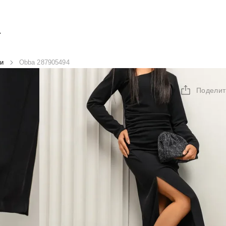
А
и
Obba 287905494
Поделит