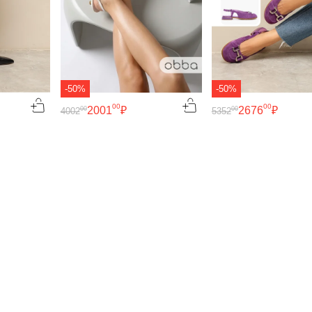
-50%
-50%
00
00
2001
₽
2676
₽
00
00
4002
5352