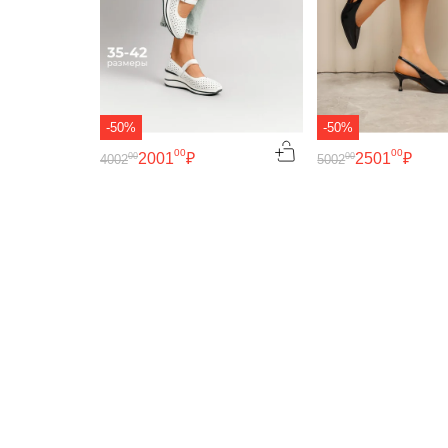
-50%
-50%
00
00
2001
₽
2501
₽
00
00
4002
5002