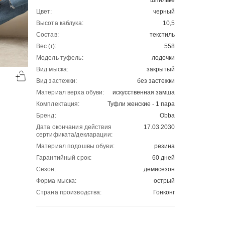
шпильке
Цвет:
черный
Высота каблука:
10,5
Состав:
текстиль
Вес (г):
558
Модель туфель:
лодочки
-50%
-50%
Вид мыска:
закрытый
00
00
2501
₽
2289
₽
00
00
5002
4578
Вид застежки:
без застежки
Материал верха обуви:
искусственная замша
Комплектация:
Туфли женские - 1 пара
Бренд:
Obba
Дата окончания действия
17.03.2030
сертификата/декларации:
Материал подошвы обуви:
резина
Гарантийный срок:
60 дней
Сезон:
демисезон
Форма мыска:
острый
Страна производства:
Гонконг