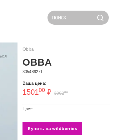
ПОИСК
Obba
ься
OBBA
305486271
Ваша цена:
00
1501
₽
00
3002
Цвет:
Купить на wildberries