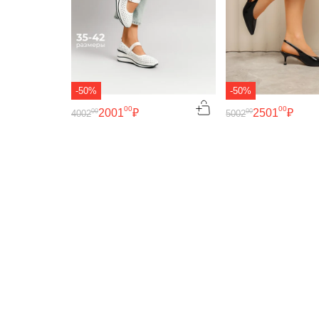
-50%
-50%
00
00
2001
₽
2501
₽
00
00
4002
5002