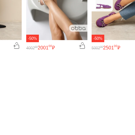
-50%
-50%
00
00
2001
₽
2501
₽
00
00
4002
5002