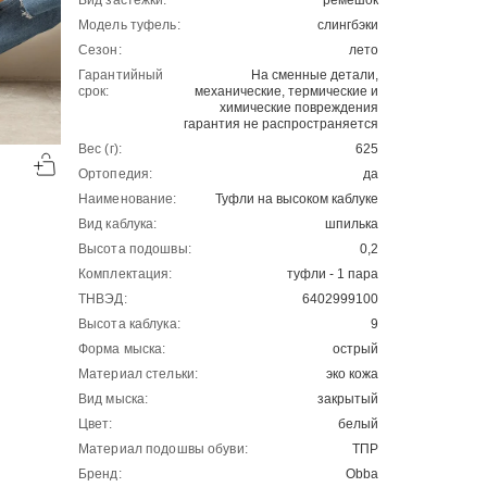
Вид застежки:
ремешок
Модель туфель:
слингбэки
Сезон:
лето
Гарантийный
На сменные детали,
срок:
механические, термические и
химические повреждения
гарантия не распространяется
-50%
-50%
Вес (г):
625
00
00
2501
₽
2044
₽
00
00
5002
4088
Ортопедия:
да
Наименование:
Туфли на высоком каблуке
Вид каблука:
шпилька
Высота подошвы:
0,2
Комплектация:
туфли - 1 пара
ТНВЭД:
6402999100
Высота каблука:
9
Форма мыска:
острый
Материал стельки:
эко кожа
Вид мыска:
закрытый
Цвет:
белый
Материал подошвы обуви:
ТПР
Бренд:
Obba