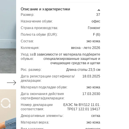
Описание и характеристики
Размер:
37
Назначение обуви:
офис
Страна производства:
Гонконг
Полнота обуви (EUR):
F (6)
Состав:
эко кожа
Коллекция:
весна - лето 2026
Уход за
В зависимости от материала подберите
обувью:
специализированные защитные и
очищающие средства и щетки
Рос. размер:
Длина стопы 23,5 см
Дата регистрации сертификата/
18.03.2025
декларации:
Материал подкладки обуви:
эко кожа
Дата окончания действия
17.03.2030
сертификата/декларации:
Номер декларации
ЕАЭС № BY/112 11.01.
соответствия:
ТР017 122.01 19417
Декоративные элементы:
сетка
Материал верха:
эко кожа