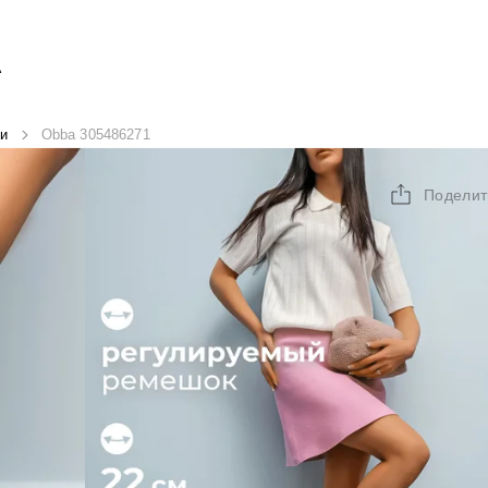
А
и
Obba 305486271
Поделит