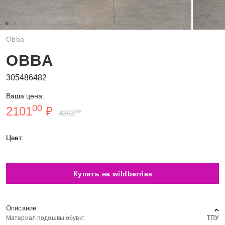
Obba
OBBA
305486482
Ваша цена:
00
2101
₽
00
4202
Цвет:
Купить на wildberries
Описание
Материал подошвы обуви:
ТПУ