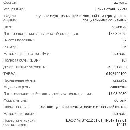
Состав:
экокожа
Рос. размер:
Длина стопы 27 см
Уход за
Сушите обувь только при комнатной температуре или
обувью:
специальными сушилками
Цвет:
бежевый
Дата регистрации сертификата/декларации:
18.03.2025
Высота подошвы:
0,2
Размер:
36
Материал подкладки обуви:
эко кожа
Полнота обуви (EUR):
F (6)
Декоративные элементы:
киттен хилл
ТНВЭД:
6402999100
Назначение обуви:
свадьба
Модель туфель:
слингбэки
Дата окончания действия сертификата/декларации:
17.03.2030
Форма мыска:
острый
Наименование:
Летние туфли на низком каблуке с открытой пяткой
Материал стельки:
эко кожа
Номер декларации
ЕАЭС № BY/112 11.01. ТР017 122.01
соответствия:
19417