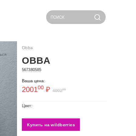
ПОИСК
Obba
ься
OBBA
567380585
Ваша цена:
00
2001
₽
00
4002
Цвет:
Купить на wildberries