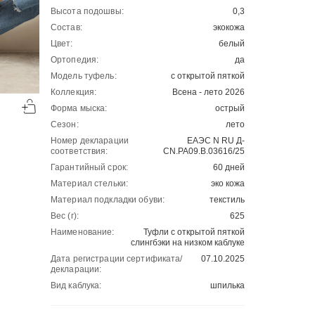
Высота подошвы:
0,3
Состав:
экокожа
Цвет:
белый
Ортопедия:
да
Модель туфель:
с открытой пяткой
-50%
-50%
Коллекция:
Всена - лето 2026
00
00
Форма мыска:
острый
2501
₽
2044
₽
00
00
5002
4088
Сезон:
лето
Номер декларации
ЕАЭС N RU Д-
соответствия:
CN.РА09.В.03616/25
Гарантийный срок:
60 дней
Материал стельки:
эко кожа
Материал подкладки обуви:
текстиль
Вес (г):
625
Наименование:
Туфли с открытой пяткой
слингбэки на низком каблуке
Дата регистрации сертификата/
07.10.2025
декларации:
Вид каблука:
шпилька