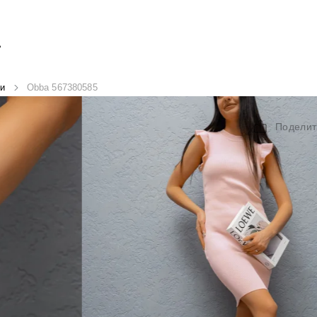
А
и
Obba 567380585
Поделит