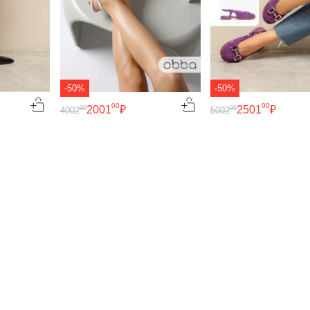
-50%
-50%
00
00
2001
₽
2501
₽
00
00
4002
5002