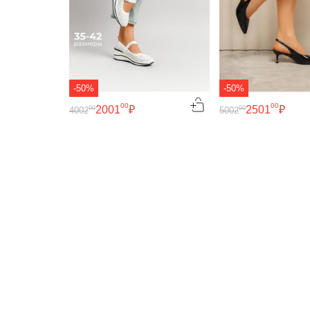
-50%
-50%
00
00
2001
₽
2501
₽
00
00
4002
5002