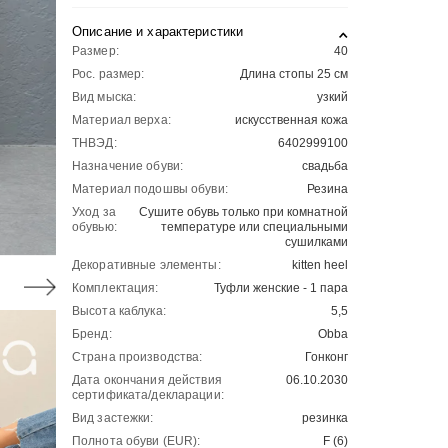
Описание и характеристики
Размер:
40
Рос. размер:
Длина стопы 25 см
Вид мыска:
узкий
Материал верха:
искусственная кожа
ТНВЭД:
6402999100
Назначение обуви:
свадьба
Материал подошвы обуви:
Резина
Уход за
Сушите обувь только при комнатной
обувью:
температуре или специальными
сушилками
Декоративные элементы:
kitten heel
Комплектация:
Туфли женские - 1 пара
Высота каблука:
5,5
Бренд:
Obba
Страна производства:
Гонконг
Дата окончания действия
06.10.2030
сертификата/декларации:
Вид застежки:
резинка
Полнота обуви (EUR):
F (6)