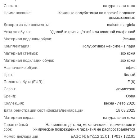
Состав:
натуральная кожа
Наименование:
Кожаные полуботинки на плоской подошве
демисезонные
Декоративные элементы:
maison margiela
Уход за обувью:
Удаляйте грязь щёткой или влажной салфеткой
Материал подошвы обуви:
Резина
Комплектация:
Полуботинки женские - 1 пара
Материал стельки:
эко кожа
Материал подкладки обуви:
эко кожа
Назначение обуви:
офис
Цвет:
белый
Полнота обуви (EUR):
F (6)
Сезон:
демисезон
Бренд:
Obba
Коллекция:
весна - лето 2026
Дата регистрации сертификата/декларации:
18.03.2025
Материал верха:
натуральная кожа
Гарантийный
На сменные детали, механические, термические и
срок:
химические повреждения гарантия не распространяется
Номер декларации
ЕАЭС № BY/112 11.01. ТР017 122.01