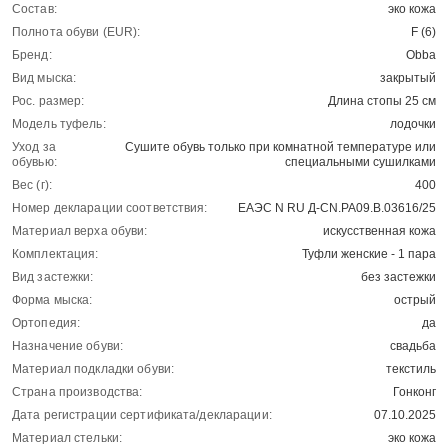
Состав:
эко кожа
Полнота обуви (EUR):
F (6)
Бренд:
Obba
Вид мыска:
закрытый
Рос. размер:
Длина стопы 25 см
Модель туфель:
лодочки
Уход за
Сушите обувь только при комнатной температуре или
обувью:
специальными сушилками
Вес (г):
400
Номер декларации соответствия:
ЕАЭС N RU Д-CN.РА09.В.03616/25
Материал верха обуви:
искусственная кожа
Комплектация:
Туфли женские - 1 пара
Вид застежки:
без застежки
Форма мыска:
острый
Ортопедия:
да
Назначение обуви:
свадьба
Материал подкладки обуви:
текстиль
Страна производства:
Гонконг
Дата регистрации сертификата/декларации:
07.10.2025
Материал стельки:
эко кожа