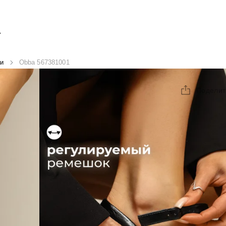
А
и
Obba 567381001
Поделит