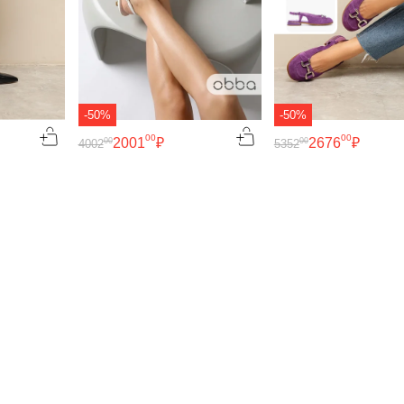
-50%
-50%
00
00
2001
₽
2676
₽
00
00
4002
5352