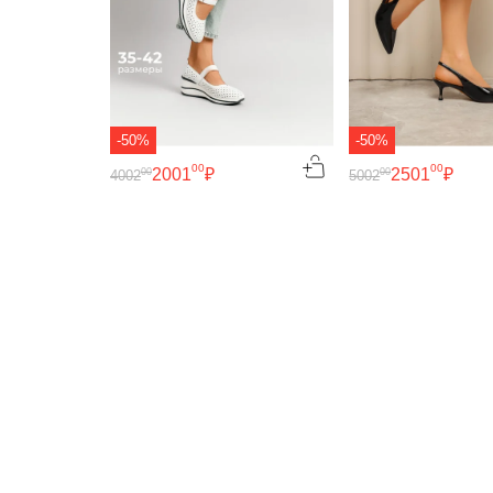
-50%
-50%
00
00
2001
₽
2501
₽
00
00
4002
5002