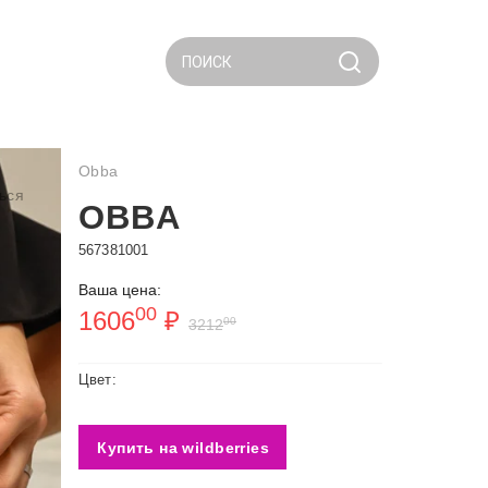
ПОИСК
Obba
ься
OBBA
567381001
Ваша цена:
00
1606
₽
00
3212
Цвет:
Купить на wildberries