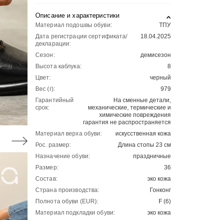
Описание и характеристики
Материал подошвы обуви:
ТПУ
Дата регистрации сертификата/
18.04.2025
декларации:
Сезон:
демисезон
Высота каблука:
8
Цвет:
черный
Вес (г):
979
Гарантийный
На сменные детали,
срок:
механические, термические и
химические повреждения
гарантия не распространяется
Материал верха обуви:
искусственная кожа
Рос. размер:
Длина стопы 23 см
Назначение обуви:
праздничные
Размер:
36
Состав:
эко кожа
Страна производства:
Гонконг
Полнота обуви (EUR):
F (6)
Материал подкладки обуви:
эко кожа