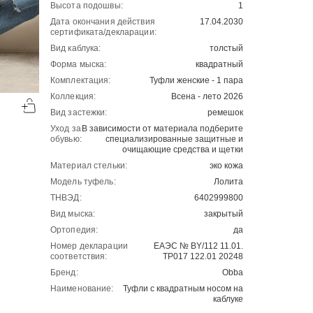
Высота подошвы:
1
Дата окончания действия
17.04.2030
сертификата/декларации:
Вид каблука:
толстый
Форма мыска:
квадратный
Комплектация:
Туфли женские - 1 пара
-50%
-50%
Коллекция:
Всена - лето 2026
00
00
2501
₽
2289
₽
00
00
5002
4578
Вид застежки:
ремешок
Уход за
В зависимости от материала подберите
обувью:
специализированные защитные и
очищающие средства и щетки
Материал стельки:
эко кожа
Модель туфель:
Лолита
ТНВЭД:
6402999800
Вид мыска:
закрытый
Ортопедия:
да
Номер декларации
ЕАЭС № BY/112 11.01.
соответствия:
ТР017 122.01 20248
Бренд:
Obba
Наименование:
Туфли с квадратным носом на
каблуке