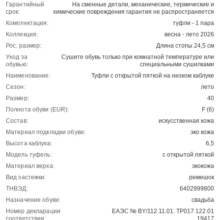
Гарантийный
На сменные детали, механические, термические и
срок:
химические повреждения гарантия не распространяется
Комплектация:
туфли - 1 пара
Коллекция:
весна - лето 2026
Рос. размер:
Длина стопы 24,5 см
Уход за
Сушите обувь только при комнатной температуре или
обувью:
специальными сушилками
Наименование:
Туфли с открытой пяткой на низком каблуке
Сезон:
лето
Размер:
40
Полнота обуви (EUR):
F (6)
Состав:
искусственная кожа
Материал подкладки обуви:
эко кожа
Высота каблука:
6,5
Модель туфель:
с открытой пяткой
Материал верха:
экокожа
Вид застежки:
ремешок
ТНВЭД:
6402999800
Назначение обуви:
свадьба
Номер декларации
ЕАЭС № BY/112 11.01. ТР017 122.01
соответствия:
19417