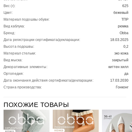
Вес (г):
625
Цвет:
бежевый
Материал подошвы обуви:
ТПР
Вид каблука:
рюмка
Бренд:
Obba
Дата регистрации сертификата/декларации:
18.03.2025
Высота подошвы:
0,2
Материал стельки:
эко кожа
Вид мыска:
закрытый
Декоративные элементы:
киттен хилл
Ортопедия:
да
Дата окончания действия сертификата/декларации:
17.03.2030
Страна производства:
Гонконг
ПОХОЖИЕ ТОВАРЫ