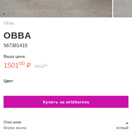
Obba
OBBA
567381410
Ваша цена:
00
1501
₽
00
3002
Цвет:
Купить на wildberries
Описание
Форма мыска:
острый