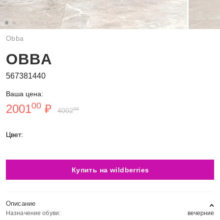
Obba
OBBA
567381440
Ваша цена:
00
2001
₽
00
4002
Цвет:
Купить на wildberries
Описание
Назначение обуви:
вечерние