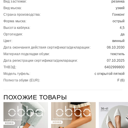
Вид застежки:
резинка
Вид мыска:
узкий
Страна производства:
Гонконг
Форма мыска:
острый
Высота каблука:
4,5
Ортопедия:
да
Цвет:
винный
Дата окончания действия сертификата/декларации:
06.10.2030
Материал подкладки обуви:
текстиль
Дата регистрации сертификата/декларации:
07.10.2025
ТНВЭД:
6402999800
Модель туфель:
с открытой пяткой
Полнота обуви (EUR):
F (6)
ПОХОЖИЕ ТОВАРЫ