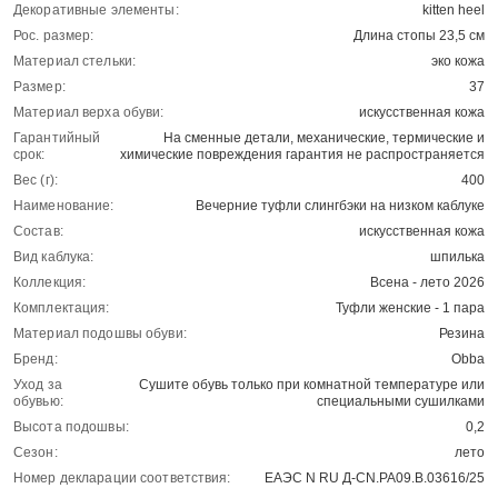
Декоративные элементы:
kitten heel
Рос. размер:
Длина стопы 23,5 см
Материал стельки:
эко кожа
Размер:
37
Материал верха обуви:
искусственная кожа
Гарантийный
На сменные детали, механические, термические и
срок:
химические повреждения гарантия не распространяется
Вес (г):
400
Наименование:
Вечерние туфли слингбэки на низком каблуке
Состав:
искусственная кожа
Вид каблука:
шпилька
Коллекция:
Всена - лето 2026
Комплектация:
Туфли женские - 1 пара
Материал подошвы обуви:
Резина
Бренд:
Obba
Уход за
Сушите обувь только при комнатной температуре или
обувью:
специальными сушилками
Высота подошвы:
0,2
Сезон:
лето
Номер декларации соответствия:
ЕАЭС N RU Д-CN.РА09.В.03616/25