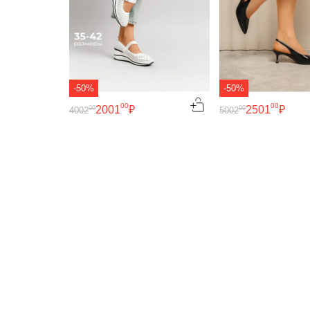
-50%
-50%
00
00
2001
₽
2501
₽
00
00
4002
5002