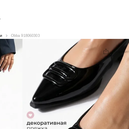
А
и
Obba 918060303
Поделит