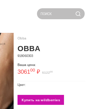
ПОИСК
Obba
ься
OBBA
918060303
Ваша цена:
00
3061
₽
00
6122
Цвет:
Купить на wildberries