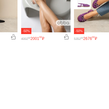
-50%
-50%
00
00
2001
₽
2676
₽
00
00
4002
5352