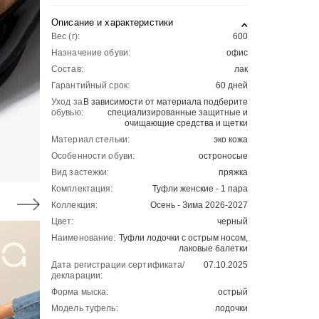
Описание и характеристики
Вес (г):
600
Назначение обуви:
офис
Состав:
лак
Гарантийный срок:
60 дней
Уход за
В зависимости от материала подберите
обувью:
специализированные защитные и
очищающие средства и щетки
Материал стельки:
эко кожа
Особенности обуви:
остроносые
Вид застежки:
пряжка
Комплектация:
Туфли женские - 1 пара
Коллекция:
Осень - Зима 2026-2027
Цвет:
черный
Наименование:
Туфли лодочки с острым носом,
лаковые балетки
Дата регистрации сертификата/
07.10.2025
декларации:
Форма мыска:
острый
Модель туфель:
лодочки