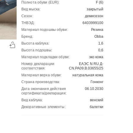
Полнота обуви (EUR):
F (6)
Вид мыска:
закрытый
Сезон:
демисезон
ТНВЭД:
6403999100
Материал подошвы обуви:
Резина
Бренд:
Obba
-50%
-50%
Высота каблука:
1,6
00
00
2626
₽
2289
₽
00
00
5252
4578
Высота подошвы:
0,6
Материал подкладки обуви:
эко кожа
Номер декларации
ЕАЭС N RU Д-
соответствия:
CN.РА09.В.03655/25
Материал верха обуви:
натуральная кожа
Страна производства:
Гонконг
Дата окончания действия
06.10.2030
сертификата/декларации:
Вид каблука:
венский
Декоративные элементы:
балетки