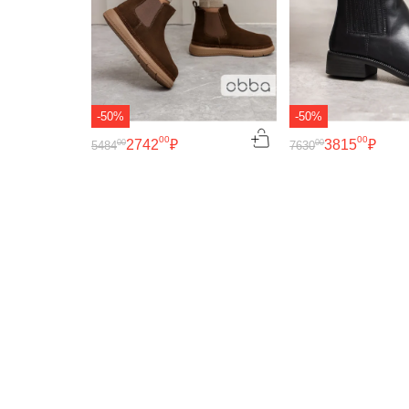
-50%
-50%
00
00
2742
₽
3815
₽
00
00
5484
7630