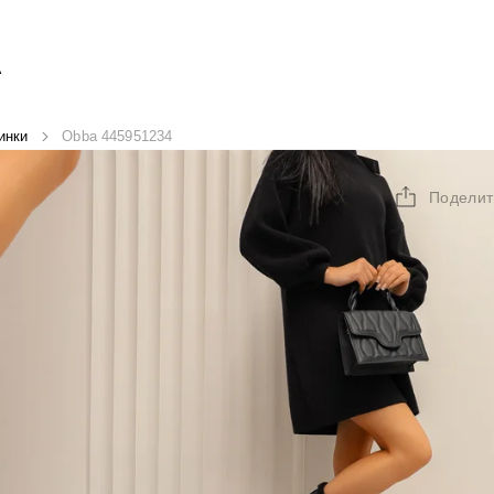
А
инки
Obba 445951234
Поделит