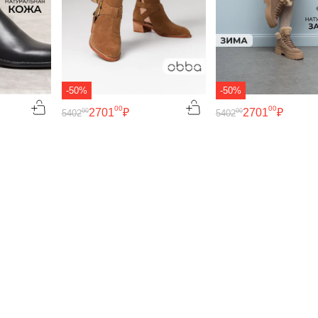
-50%
-50%
00
00
2701
₽
2701
₽
00
00
5402
5402