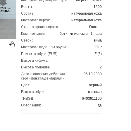
Материал подкладки обуви:
шерстяной мех
Вес (г):
1500
Состав:
натуральная кожа
Материал верха:
натуральная кожа
Страна производства:
Гонконг
Комплектация:
ботинки женские - 1 пара
-50%
-50%
Сезон:
зима
00
00
3805
₽
3175
₽
00
00
7610
6350
Материал подошвы обуви:
ТПР
Полнота обуви (EUR):
F (6)
Высота каблука:
4
Высота подошвы:
2
Дата окончания действия
06.10.2030
сертификата/декларации:
Цвет:
черный
Высота обуви:
высокие
ТНВЭД:
6403911100
Ортопедия:
да