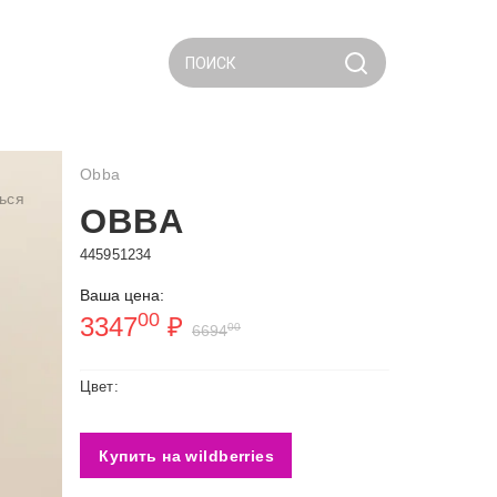
ПОИСК
Obba
ься
OBBA
445951234
Ваша цена:
00
3347
₽
00
6694
Цвет:
Купить на wildberries