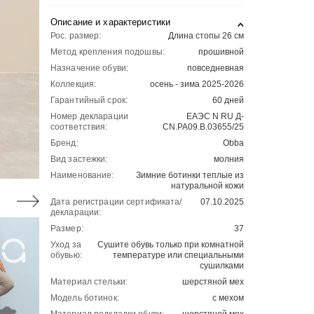
Описание и характеристики
Рос. размер:
Длина стопы 26 см
Метод крепления подошвы:
прошивной
Назначение обуви:
повседневная
Коллекция:
осень - зима 2025-2026
Гарантийный срок:
60 дней
Номер декларации
ЕАЭС N RU Д-
соответствия:
CN.РА09.В.03655/25
Бренд:
Obba
Вид застежки:
молния
Наименование:
Зимние ботинки теплые из
натуральной кожи
Дата регистрации сертификата/
07.10.2025
декларации:
Размер:
37
Уход за
Сушите обувь только при комнатной
обувью:
температуре или специальными
сушилками
Материал стельки:
шерстяной мех
Модель ботинок:
с мехом