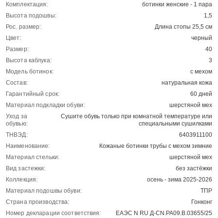
Комплектация:
ботинки женские - 1 пара
Высота подошвы:
1,5
Рос. размер:
Длина стопы 25,5 см
Цвет:
черный
Размер:
40
Высота каблука:
3
Модель ботинок:
с мехом
Состав:
натуральная кожа
Гарантийный срок:
60 дней
Материал подкладки обуви:
шерстяной мех
Уход за
Сушите обувь только при комнатной температуре или
обувью:
специальными сушилками
ТНВЭД:
6403911100
Наименование:
Кожаные ботинки трубы с мехом зимние
Материал стельки:
шерстяной мех
Вид застежки:
без застёжки
Коллекция:
осень - зима 2025-2026
Материал подошвы обуви:
ТПР
Страна производства:
Гонконг
Номер декларации соответствия:
ЕАЭС N RU Д-CN.РА09.В.03655/25