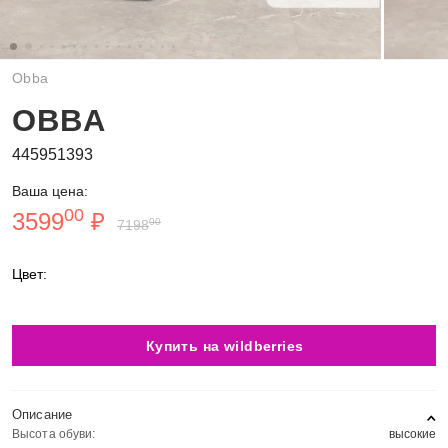
Obba
OBBA
445951393
Ваша цена:
00
3599
₽
00
7198
Цвет:
Купить на wildberries
Описание
Высота обуви:
высокие